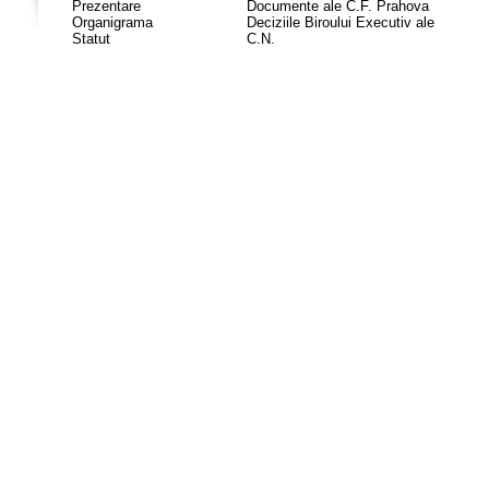
Prezentare
Documente ale C.F. Prahova
Organigrama
Deciziile Biroului Executiv ale
Statut
C.N.