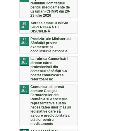
reuniunii Comitetului
pentru medicamente de
uz uman (CHMP) din 20-
23 iulie 2026
Adresa email COMISIA
28
JUL
SUPERIOARĂ DE
DISCIPLINĂ
Precizări ale Ministerului
17
JUL
Sănătății privind
examenele și
concursurile naționale
La rubrica Comunicări
16
JUL
directe către
profesioniștii din
domeniul sănătății s-a
postat comunicarea
referitoare la:
Comunicat de presă
15
JUL
comun: Colegiul
Farmaciștilor din
România și Asociațiile
reprezentative susțin
necesitatea unor măsuri
legislative care să
asigure predictibilitatea
plăților pentru
medicamente