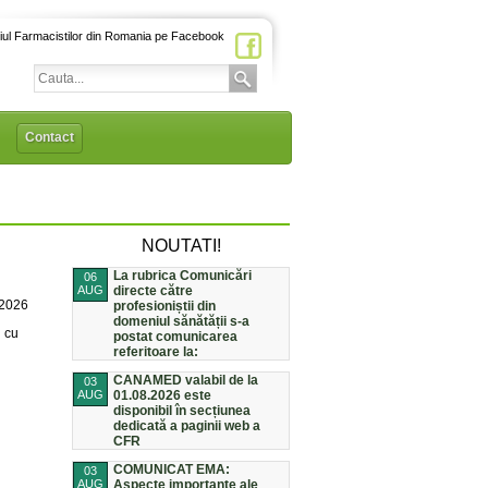
iul Farmacistilor din Romania pe Facebook
Contact
NOUTATI!
La rubrica Comunicări
06
AUG
directe către
/2026
profesioniștii din
domeniul sănătății s-a
i cu
postat comunicarea
referitoare la:
CANAMED valabil de la
03
AUG
01.08.2026 este
disponibil în secțiunea
dedicată a paginii web a
CFR
COMUNICAT EMA:
03
AUG
Aspecte importante ale