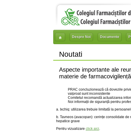
Despre Noi
Documente
P
Noutati
Aspecte importante ale reuni
materie de farmacovigilenț
PRAC concluzionează că dovezile privind 
valproat sunt inconsistente
Comitetul recomandă actualizarea inform
Noi informații de siguranță pentru profes
a. Ixchiq: utilizarea trebuie limitată la persoan
b. Tavneos (avacopan): cerințe consolidate de mo
hepatice grave
Pentru vizualizare
click aici
.