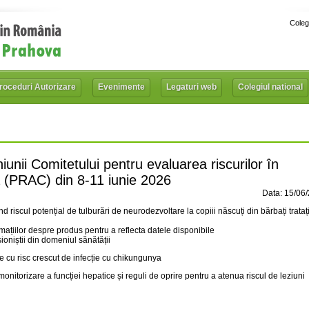
Coleg
roceduri Autorizare
Evenimente
Legaturi web
Colegiul national
unii Comitetului pentru evaluarea riscurilor în
ă (PRAC) din 8-11 iunie 2026
Data: 15/06
riscul potențial de tulburări de neurodezvoltare la copiii născuți din bărbați trataț
ațiilor despre produs pentru a reflecta datele disponibile
ioniștii din domeniul sănătății
ele cu risc crescut de infecție cu chikungunya
nitorizare a funcției hepatice și reguli de oprire pentru a atenua riscul de leziuni