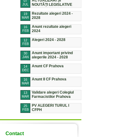
ACTUALIZĂRI ȘI
07
JUL
NOUTĂȚI LEGISLATIVE
Rezultate alegeri 2024 -
19
MAR
2028
Anunt rezultate alegeri
16
FEB
2024
Alegeri 2024 - 2028
12
FEB
Anunt important privind
30
JAN
alegerile 2024 - 2028
Anunt CF Prahova
14
DEC
Anunt II CF Prahova
16
MAR
Validare alegeri Colegiul
13
MAR
Farmacistilor Prahova
PV ALEGERI TURUL I
25
FEB
CFPH
Contact