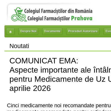
Despre Noi
Documente
Proceduri Autorizare
Eve
Noutati
COMUNICAT EMA:
Aspecte importante ale întâln
pentru Medicamente de Uz
aprilie 2026
Cinci medicamente noi recomandate pentru 