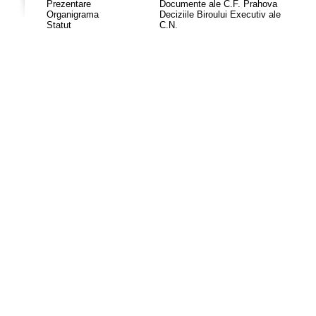
Prezentare
Documente ale C.F. Prahova
Organigrama
Deciziile Biroului Executiv ale
Statut
C.N.