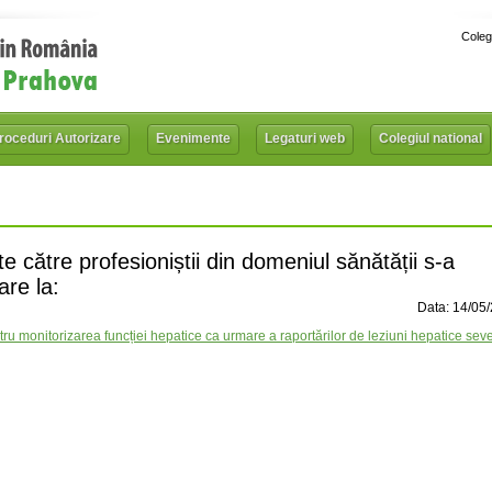
Coleg
roceduri Autorizare
Evenimente
Legaturi web
Colegiul national
e către profesioniștii din domeniul sănătății s-a
are la:
Data: 14/05
u monitorizarea funcției hepatice ca urmare a raportărilor de leziuni hepatice seve