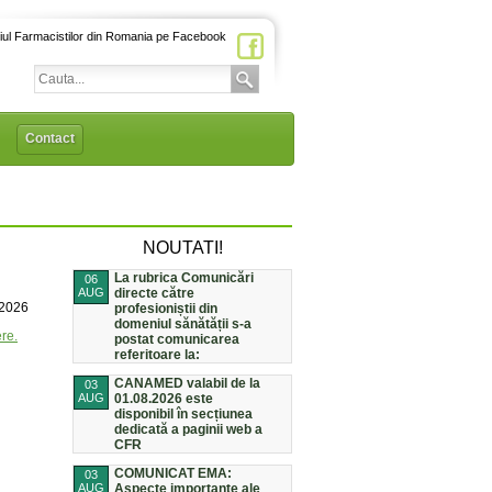
iul Farmacistilor din Romania pe Facebook
Contact
NOUTATI!
La rubrica Comunicări
06
AUG
directe către
/2026
profesioniștii din
domeniul sănătății s-a
re.
postat comunicarea
referitoare la:
CANAMED valabil de la
03
AUG
01.08.2026 este
disponibil în secțiunea
dedicată a paginii web a
CFR
COMUNICAT EMA:
03
AUG
Aspecte importante ale