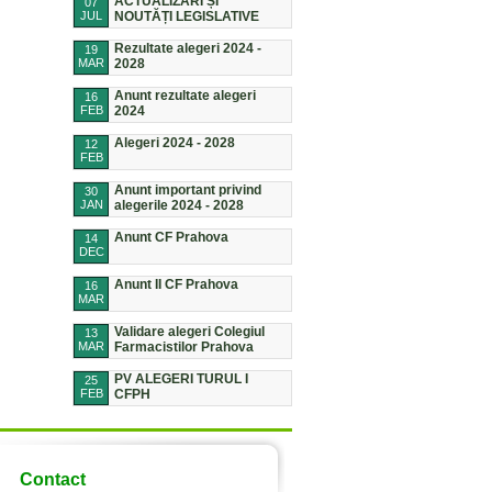
ACTUALIZĂRI ȘI
07
JUL
NOUTĂȚI LEGISLATIVE
Rezultate alegeri 2024 -
19
MAR
2028
Anunt rezultate alegeri
16
FEB
2024
Alegeri 2024 - 2028
12
FEB
Anunt important privind
30
JAN
alegerile 2024 - 2028
Anunt CF Prahova
14
DEC
Anunt II CF Prahova
16
MAR
Validare alegeri Colegiul
13
MAR
Farmacistilor Prahova
PV ALEGERI TURUL I
25
FEB
CFPH
Contact