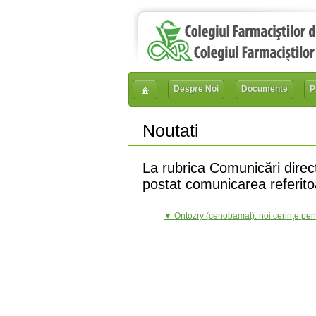
Despre Noi
Documente
P
Noutati
La rubrica Comunicări direct
postat comunicarea referito
▼ Ontozry (cenobamat): noi cerințe pentr