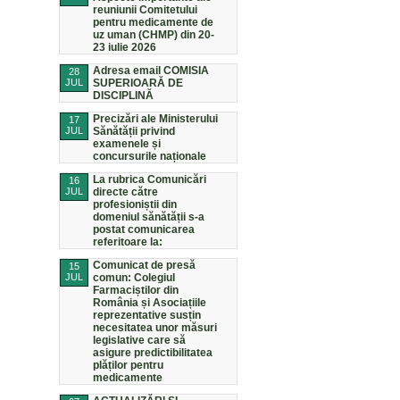
reuniunii Comitetului
pentru medicamente de
uz uman (CHMP) din 20-
23 iulie 2026
Adresa email COMISIA
28
JUL
SUPERIOARĂ DE
DISCIPLINĂ
Precizări ale Ministerului
17
JUL
Sănătății privind
examenele și
concursurile naționale
La rubrica Comunicări
16
JUL
directe către
profesioniștii din
domeniul sănătății s-a
postat comunicarea
referitoare la:
Comunicat de presă
15
JUL
comun: Colegiul
Farmaciștilor din
România și Asociațiile
reprezentative susțin
necesitatea unor măsuri
legislative care să
asigure predictibilitatea
plăților pentru
medicamente