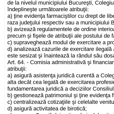
de la nivelul municipiului Bucureşti, Colegi
îndeplineşte următoarele atribuţii:
a) ţine evidenţa farmaciştilor cu drept de lib
raza judeţului respectiv sau a municipiului 
b) avizează regulamentele de ordine interioa
precum şi fişele de atribuţii ale postului de 
c) supraveghează modul de exercitare a prof
d) analizează cazurile de exercitare ilegală
este sesizat şi înaintează la rândul său do
Art. 64. - Comisia administrativă şi financia
atribuţii:
a) asigură asistenţa juridică curentă a Cole
alta decât cea legată de exercitarea profesie
fundamentarea juridică a deciziilor Consiliul
b) gestionează patrimoniul şi ţine evidenţa f
c) centralizează cotizaţiile şi celelalte venitu
d) asigură activitatea de birotică;