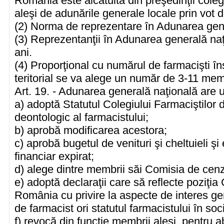
România este alcătuită din preşedinţii colegii
aleşi de adunările generale locale prin vot di
(2) Norma de reprezentare în Adunarea gene
(3) Reprezentanţii în Adunarea generală naţ
ani.
(4) Proporţional cu numărul de farmacişti îns
teritorial se va alege un număr de 3-11 mem
Art. 19. - Adunarea generală naţională are u
a) adoptă Statutul Colegiului Farmaciştilor
deontologic al farmacistului;
b) aprobă modificarea acestora;
c) aprobă bugetul de venituri şi cheltuieli şi
financiar expirat;
d) alege dintre membrii săi Comisia de cenz
e) adoptă declaraţii care să reflecte poziţia 
România cu privire la aspecte de interes ge
de farmacist ori statutul farmacistului în soc
f) revocă din funcţie membrii aleşi, pentru ab