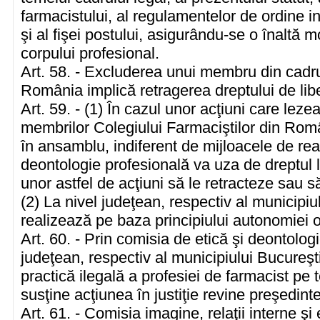
farmacistului, al regulamentelor de ordine in
şi al fişei postului, asigurându-se o înaltă m
corpului profesional.
Art. 58. - Excluderea unui membru din cadru
România implică retragerea dreptului de libe
Art. 59. - (1) În cazul unor acţiuni care lez
membrilor Colegiului Farmaciştilor din Româ
în ansamblu, indiferent de mijloacele de rea
deontologie profesională va uza de dreptul l
unor astfel de acţiuni să le retracteze sau să 
(2) La nivel judeţean, respectiv al municipiul
realizează pe baza principiului autonomiei o
Art. 60. - Prin comisia de etică şi deontolog
judeţean, respectiv al municipiului Bucureş
practică ilegală a profesiei de farmacist pe 
susţine acţiunea în justiţie revine preşedintelu
Art. 61. - Comisia imagine, relaţii interne şi