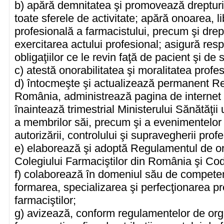
b) apără demnitatea şi promovează drepturil
toate sferele de activitate; apără onoarea, 
profesională a farmacistului, precum şi drep
exercitarea actului profesional; asigură res
obligaţiilor ce le revin faţă de pacient şi de
c) atestă onorabilitatea şi moralitatea profe
d) întocmeşte şi actualizează permanent Regi
România, administrează pagina de internet 
înaintează trimestrial Ministerului Sănătăţii
a membrilor săi, precum şi a evenimentelor 
autorizării, controlului şi supravegherii prof
e) elaborează şi adoptă Regulamentul de or
Colegiului Farmaciştilor din România şi Codu
f) colaborează în domeniul său de competenţ
formarea, specializarea şi perfecţionarea pre
farmaciştilor;
g) avizează, conform regulamentelor de organ