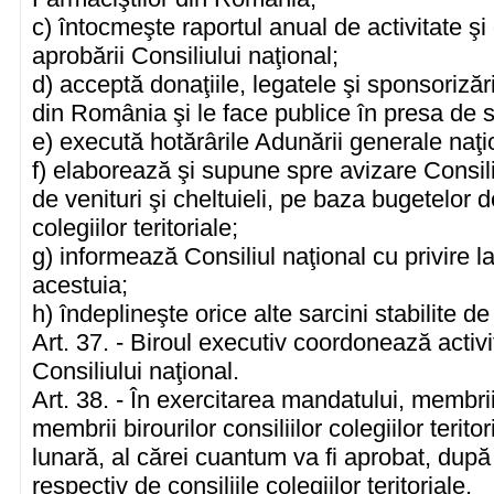
c) întocmeşte raportul anual de activitate şi
aprobării Consiliului naţional;
d) acceptă donaţiile, legatele şi sponsorizăr
din România şi le face publice în presa de s
e) execută hotărârile Adunării generale naţio
f) elaborează şi supune spre avizare Consili
de venituri şi cheltuieli, pe baza bugetelor de
colegiilor teritoriale;
g) informează Consiliul naţional cu privire la
acestuia;
h) îndeplineşte orice alte sarcini stabilite de
Art. 37. - Biroul executiv coordonează activi
Consiliului naţional.
Art. 38. - În exercitarea mandatului, membri
membrii birourilor consiliilor colegiilor terit
lunară, al cărei cuantum va fi aprobat, după 
respectiv de consiliile colegiilor teritoriale.