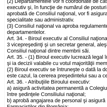
(2) Departamentele vor fi coordonate de căt
executiv şi, în funcţie de numărul de postu
aprobată de Consiliul naţional, vor fi asigu
specialitate sau administrativ.
(3) Consiliul naţional va aproba regulamente
departamentelor.
Art. 34. - Biroul executiv al Consiliul naţion
3 vicepreşedinţi şi un secretar general, aleş
Consiliul naţional dintre membrii săi.
Art. 35. - (1) Biroul executiv lucrează legal
şi ia decizii valabile cu votul majorităţii mem
(2) Biroul executiv se întruneşte o dată la 
este cazul, la cererea preşedintelui sau a ce
Art. 36. - Atribuţiile Biroului executiv:
a) asigură activitatea permanentă a Colegiu
între şedinţele Consiliului naţional;
b) aprobă angajarea de personal şi asigură 
Farmaciştilor din România;