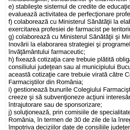
e) stabileşte sistemul de credite de educaţi
evaluează activitatea de perfecţionare profe
f) colaborează cu Ministerul Sănătăţii la el
exercitarea profesiei de farmacist pe teritor
g) colaborează cu Ministerul Sănătăţii şi Min
Inovării la elaborarea strategiei şi programe
învăţământului farmaceutic;
h) fixează cotizaţia care trebuie plătită obli
consiliului judeţean sau al municipiului Bucu
această cotizaţie care trebuie virată către C
Farmaciştilor din România;
i) gestionează bunurile Colegiului Farmaciş
creeze şi să subvenţioneze acţiuni interesâ
întrajutorare sau de sponsorizare;
j) soluţionează, prin comisiile de specialitat
România, în termen de 30 de zile de la înreg
împotriva deciziilor date de consiliile judeţe