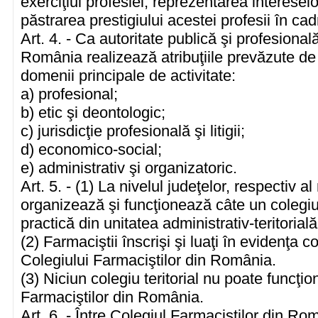
exerciţiul profesiei, reprezentarea intereselo
păstrarea prestigiului acestei profesii în cadr
Art. 4. - Ca autoritate publică şi profesional
România realizează atribuţiile prevăzute de 
domenii principale de activitate:
a) profesional;
b) etic şi deontologic;
c) jurisdicţie profesională şi litigii;
d) economico-social;
e) administrativ şi organizatoric.
Art. 5. - (1) La nivelul judeţelor, respectiv a
organizează şi funcţionează câte un colegiu 
practică din unitatea administrativ-teritorial
(2) Farmaciştii înscrişi şi luaţi în evidenţa c
Colegiului Farmaciştilor din România.
(3) Niciun colegiu teritorial nu poate funcţio
Farmaciştilor din România.
Art. 6. - Între Colegiul Farmaciştilor din Româ