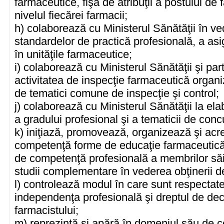
farmaceutice, fişa de atribuţii a postului de 
nivelul fiecărei farmacii;
h) colaborează cu Ministerul Sănătăţii în vede
standardelor de practică profesională, a asigu
în unităţile farmaceutice;
i) colaborează cu Ministerul Sănătăţii şi parti
activitatea de inspecţie farmaceutică organ
de tematici comune de inspecţie şi control;
j) colaborează cu Ministerul Sănătăţii la e
a gradului profesional şi a tematicii de conc
k) iniţiază, promovează, organizează şi acr
competenţă forme de educaţie farmaceutică c
de competenţă profesională a membrilor săi
studii complementare în vederea obţinerii d
l) controlează modul în care sunt respectate
independenţa profesională şi dreptul de dec
farmacistului;
m) reprezintă şi apără în domeniul său de 