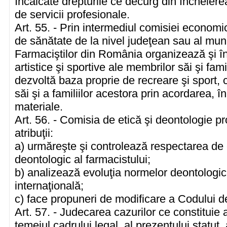
încălcate drepturile ce decurg din încheiere
de servicii profesionale.
Art. 55. - Prin intermediul comisiei economic
de sănătate de la nivel judeţean sau al muni
Farmaciştilor din România organizează şi înc
artistice şi sportive ale membrilor săi şi fam
dezvoltă baza proprie de recreare şi sport, 
săi şi a familiilor acestora prin acordarea, în 
materiale.
Art. 56. - Comisia de etică şi deontologie p
atribuţii:
a) urmăreşte şi controlează respectarea de 
deontologic al farmacistului;
b) analizează evoluţia normelor deontologic
internaţională;
c) face propuneri de modificare a Codului de
Art. 57. - Judecarea cazurilor ce constituie 
temeiul cadrului legal, al prezentului statut,