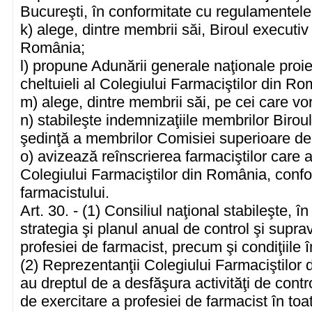
Bucureşti, în conformitate cu regulamentele 
k) alege, dintre membrii săi, Biroul executiv
România;
l) propune Adunării generale naţionale proiec
cheltuieli al Colegiului Farmaciştilor din Ro
m) alege, dintre membrii săi, pe cei care vor
n) stabileşte indemnizaţiile membrilor Birou
şedinţă a membrilor Comisiei superioare de 
o) avizează reînscrierea farmaciştilor care 
Colegiului Farmaciştilor din România, conf
farmacistului.
Art. 30. - (1) Consiliul naţional stabileşte,
strategia şi planul anual de control şi supr
profesiei de farmacist, precum şi condiţiile
(2) Reprezentanţii Colegiului Farmaciştilo
au dreptul de a desfăşura activităţi de cont
de exercitare a profesiei de farmacist în toa