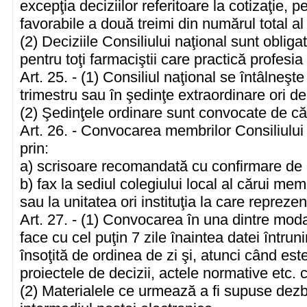
excepţia deciziilor referitoare la cotizaţie, 
favorabile a două treimi din numărul total al
(2) Deciziile Consiliului naţional sunt obligato
pentru toţi farmaciştii care practică profesi
Art. 25. - (1) Consiliul naţional se întâlneşt
trimestru sau în şedinţe extraordinare ori de
(2) Şedinţele ordinare sunt convocate de căt
Art. 26. - Convocarea membrilor Consiliului
prin:
a) scrisoare recomandată cu confirmare de 
b) fax la sediul colegiului local al cărui me
sau la unitatea ori instituţia la care repreze
Art. 27. - (1) Convocarea în una dintre moda
face cu cel puţin 7 zile înaintea datei întrunir
însoţită de ordinea de zi şi, atunci când este
proiectele de decizii, actele normative etc.
(2) Materialele ce urmează a fi supuse dezbate