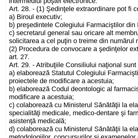
intermediul poştei electronice.
Art. 28. - (1) Şedinţele extraordinare pot fi
a) Biroul executiv;
b) preşedintele Colegiului Farmaciştilor di
c) secretarul general sau oricare alt membru 
solicitarea a cel puţin o treime din numărul 
(2) Procedura de convocare a şedinţelor ex
art. 27.
Art. 29. - Atribuţiile Consiliului naţional sun
a) elaborează Statutul Colegiului Farmacişt
proiectele de modificare a acestuia;
b) elaborează Codul deontologic al farmacis
modificare a acestuia;
c) colaborează cu Ministerul Sănătăţii la e
specialităţi medicale, medico-dentare şi fa
asistenţă medicală;
d) colaborează cu Ministerul Sănătăţii la ela
metodologiilor, concursurilor şi examenelor 