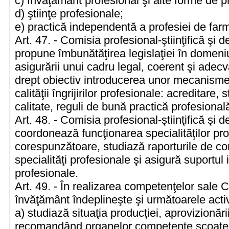
c) învăţământ profesional şi alte forme de p
d) ştiinţe profesionale;
e) practică independentă a profesiei de farm
Art. 47. - Comisia profesional-ştiinţifică şi
propune îmbunătăţirea legislaţiei în domeniu
asigurării unui cadru legal, coerent şi adecv
drept obiectiv introducerea unor mecanisme
calităţii îngrijirilor profesionale: acreditare,
calitate, reguli de bună practică profesional
Art. 48. - Comisia profesional-ştiinţifică şi
coordonează funcţionarea specialităţilor pr
corespunzătoare, studiază raporturile de com
specialităţi profesionale şi asigură suportul 
profesionale.
Art. 49. - În realizarea competenţelor sale Co
învăţământ îndeplineşte şi următoarele activi
a) studiază situaţia producţiei, aprovizionăr
recomandând organelor competente scoate