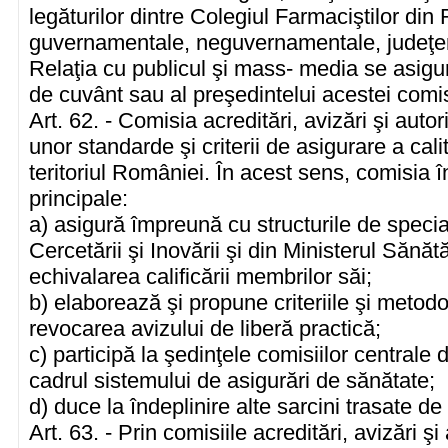
legăturilor dintre Colegiul Farmaciştilor din
guvernamentale, neguvernamentale, judeţene
Relaţia cu publicul şi mass- media se asigur
de cuvânt sau al preşedintelui acestei comis
Art. 62. - Comisia acreditări, avizări şi auto
unor standarde şi criterii de asigurare a calit
teritoriul României. În acest sens, comisia î
principale:
a) asigură împreună cu structurile de special
Cercetării şi Inovării şi din Ministerul Sănătă
echivalarea calificării membrilor săi;
b) elaborează şi propune criteriile şi metod
revocarea avizului de liberă practică;
c) participă la şedinţele comisiilor centrale 
cadrul sistemului de asigurări de sănătate;
d) duce la îndeplinire alte sarcini trasate de
Art. 63. - Prin comisiile acreditări, avizări ş